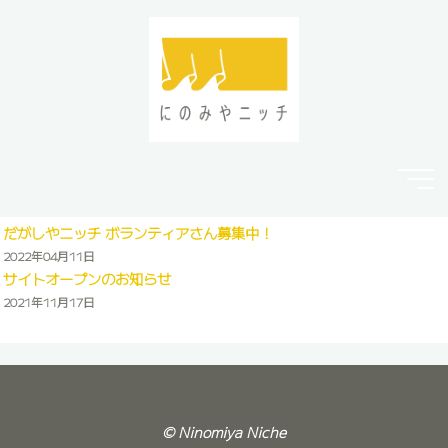
コ
ン
テ
ン
ツ
へ
ス
キ
ッ
だがしやニッチ ボランティアさん募集中！
プ
2022年04月11日
サイトオープンのお知らせ
2021年11月17日
© Ninomiya Niche