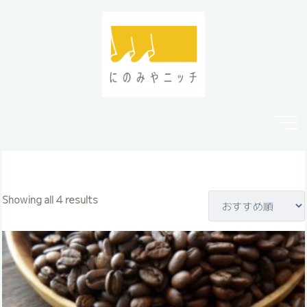
コ
ン
テ
ン
ツ
へ
ス
キ
ッ
プ
Showing all 4 results