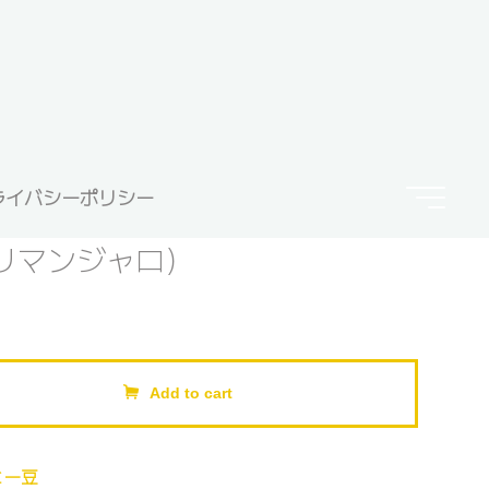
ライバシーポリシー
リマンジャロ）
Add to cart
ヒー豆