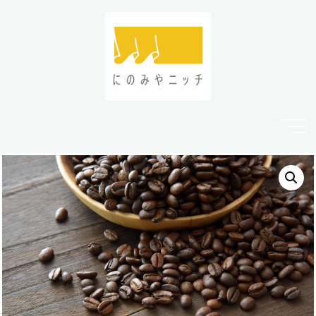
コ
ン
テ
ン
ツ
へ
ス
キ
ッ
プ