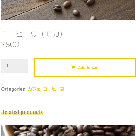
コーヒー豆（モカ）
¥
800
コ
Add to cart
ー
ヒ
ー
Categories:
カフェ
,
コーヒー豆
豆
（モ
カ）
Related products
quantity